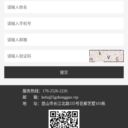
服务热线：176-2526-2226
邮 箱：kefu@5gzhongguo.vip
地 址：昆山市长江北路335号花都艺墅103栋