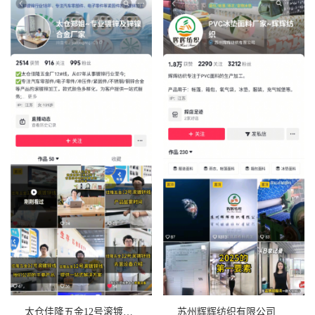
太仓佳隆五金12号滚镀锌线
苏州辉辉纺织有限公司