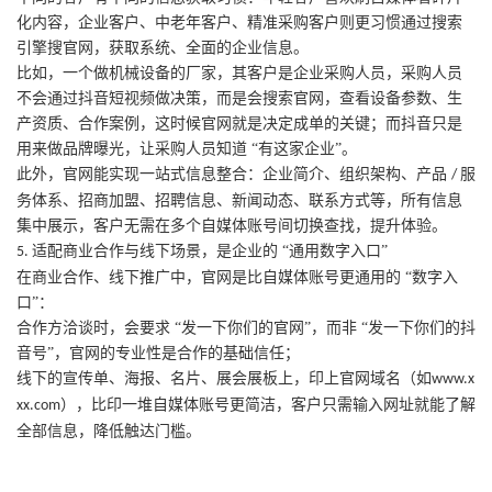
化内容，企业客户、中老年客户、精准采购客户则更习惯通过搜索
引擎搜官网，获取系统、全面的企业信息。
比如，一个做机械设备的厂家，其客户是企业采购人员，采购人员
不会通过抖音短视频做决策，而是会搜索官网，查看设备参数、生
产资质、合作案例，这时候官网就是决定成单的关键；而抖音只是
用来做品牌曝光，让采购人员知道
“有这家企业”。
此外，官网能实现一站式信息整合：企业简介、组织架构、产品
服
/
务体系、招商加盟、招聘信息、新闻动态、联系方式等，所有信息
集中展示，客户无需在多个自媒体账号间切换查找，提升体验。
适配商业合作与线下场景，是企业的 “通用数字入口”
5.
在商业合作、线下推广中，官网是比自媒体账号更通用的
“数字入
口”：
合作方洽谈时，会要求
“发一下你们的官网”，而非 “发一下你们的抖
音号”，官网的专业性是合作的基础信任；
线下的宣传单、海报、名片、展会展板上，印上官网域名（如
www.x
），比印一堆自媒体账号更简洁，客户只需输入网址就能了解
xx.com
全部信息，降低触达门槛。