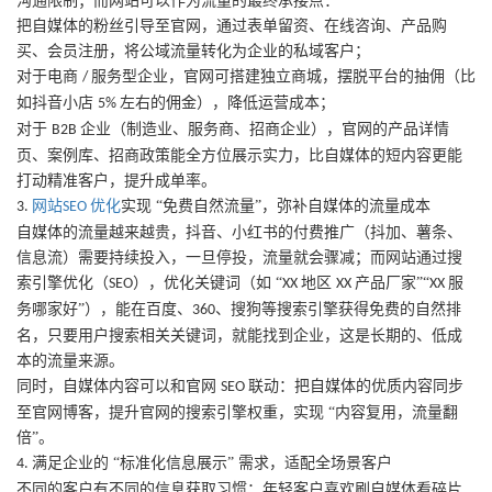
沟通限制；而网站可以作为流量的最终承接点：
把自媒体的粉丝引导至官网，通过表单留资、在线咨询、产品购
买、会员注册，将公域流量转化为企业的私域客户；
对于电商
服务型企业，官网可搭建独立商城，摆脱平台的抽佣（比
/
如抖音小店
左右的佣金），降低运营成本；
5%
对于
企业（制造业、服务商、招商企业），官网的产品详情
B2B
页、案例库、招商政策能全方位展示实力，比自媒体的短内容更能
打动精准客户，提升成单率。
优化
实现 “免费自然流量”，弥补自媒体的流量成本
3.
网站SEO
自媒体的流量越来越贵，抖音、小红书的付费推广（抖加、薯条、
信息流）需要持续投入，一旦停投，流量就会骤减；而网站通过搜
索引擎优化（
），优化关键词（如 “
地区
产品厂家”“
服
SEO
XX
XX
XX
务哪家好”），能在百度、
、搜狗等搜索引擎获得免费的自然排
360
名，只要用户搜索相关关键词，就能找到企业，这是长期的、低成
本的流量来源。
同时，自媒体内容可以和官网
联动：把自媒体的优质内容同步
SEO
至官网博客，提升官网的搜索引擎权重，实现 “内容复用，流量翻
倍”。
满足企业的 “标准化信息展示” 需求，适配全场景客户
4.
不同的客户有不同的信息获取习惯：年轻客户喜欢刷自媒体看碎片