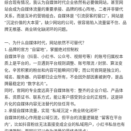
综合现有情况，我认为自媒体时代企业依然有必要做网站，甚至网
站会成为自媒体流量的重要承接、品牌的核心阵地，二者并非替代
关系，而是互补的营销组合。自媒体是
“引流获客的窗口”，网站是
“沉淀价值的大本营”，缺少网站的公司，很容易陷入流量留不住、品
牌无根基、商业转化缺闭环的问题。
一、为什么自媒体时代，网站依然不可替代？
品牌的官方 “自留地”，掌握绝对控制权
1.
自媒体平台（抖音、小红书、公众号、视频号等）的账号归属权本
质上是平台的，一旦遇到平台规则调整、账号限流
封禁、算法变
/
化，辛苦积累的粉丝和内容可能瞬间归零；而公司官网是独立的，
域名、服务器、内容都归企业所有，不会因外部因素被剥夺，是品
牌最稳定的 “数字名片”。
同时，官网的专业度远高于自媒体账号：整齐的企业介绍、产品体
系、资质证书、联系方式，能让客户感受到企业的正规性，这是碎
片化的自媒体内容无法替代的信任背书。
承接自媒体流量，实现 “私域沉淀
商业转化闭环”
2.
+
自媒体的核心作用是公域引流，但平台的流量逻辑是
“留客在平台
内”，比如抖音粉丝无法直接变成企业的私域用户，小红书私信也有